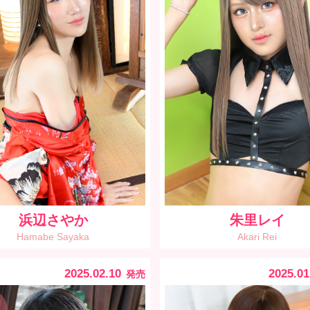
浜辺さやか
朱里レイ
Hamabe Sayaka
Akari Rei
2025.02.10
2025.01
発売