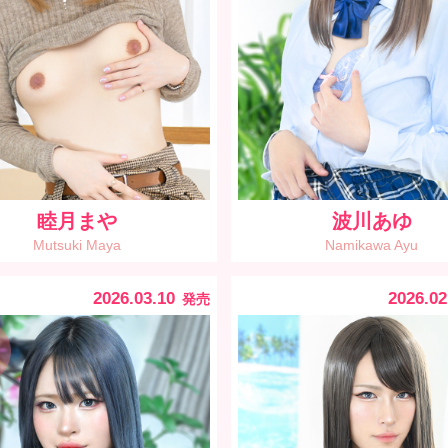
睦月まや
波川あゆ
Mutsuki Maya
Namikawa Ayu
2026.03.10
2026.02
発売