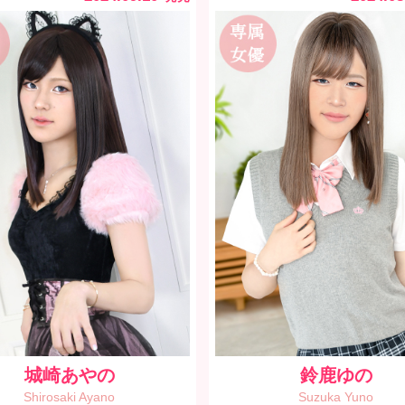
城崎あやの
鈴鹿ゆの
Shirosaki Ayano
Suzuka Yuno