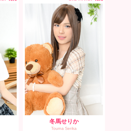
冬馬せりか
Touma Serika