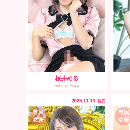
桜井める
Sakurai Meru
2025.11.10
発売