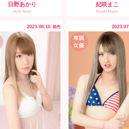
日野あかり
妃咲まこ
Hino Akari
Kisaki Mako
2023.08.10
2023.07
発売