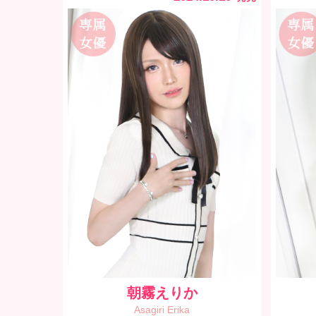
朝霧えりか
Asagiri Erika