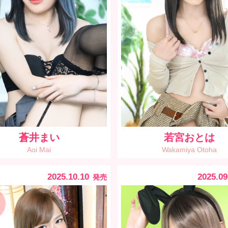
蒼井まい
若宮おとは
Aoi Mai
Wakamiya Otoha
2025.10.10
2025.09
発売