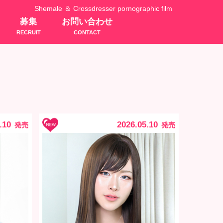
Shemale ＆ Crossdresser pornographic film
募集
お問い合わせ
RECRUIT
CONTACT
.10
2026.05.10
発売
発売