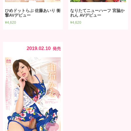
ひめドットらぶ 佐藤あいり 衝
なりたてニューハーフ 宮脇か
撃AVデビュー
れん AVデビュー
¥
4,620
¥
4,620
2019.02.10
発売