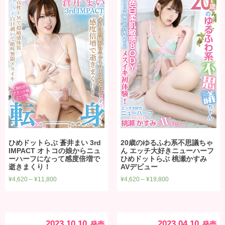
ひめドットらぶ 蒼井まい 3rd
20歳のゆるふわ系不思議ちゃ
IMPACT オトコの娘からニュ
ん エッチ大好きニューハーフ
ーハーフになって感度倍増で
ひめドットらぶ 桃瀬かすみ
逝きまくり！
AVデビュー
¥
4,620
–
¥
11,800
¥
4,620
–
¥
19,800
2023.10.10
2023.04.10
発売
発売