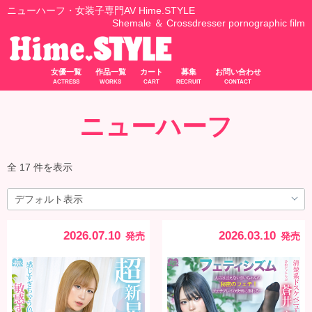
ニューハーフ・女装子専門AV Hime.STYLE
Shemale ＆ Crossdresser pornographic film
女優一覧
作品一覧
カート
募集
お問い合わせ
ACTRESS
WORKS
CART
RECRUIT
CONTACT
ニューハーフ
全 17 件を表示
2026.07.10
2026.03.10
発売
発売