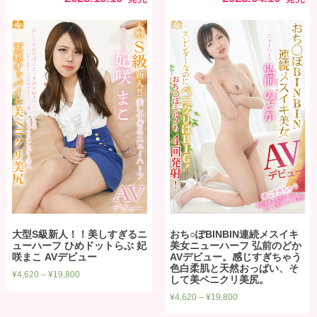
大型S級新人！！美しすぎるニ
おち○ぽBINBIN連続メスイキ
ューハーフ ひめドットらぶ 妃
美女ニューハーフ 弘前のどか
咲まこ AVデビュー
AVデビュー。感じすぎちゃう
色白柔肌と天然おっぱい、そ
¥
4,620
–
¥
19,800
して美ペニクリ美尻。
¥
4,620
–
¥
19,800