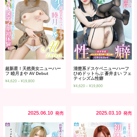
超新星！天然美女ニューハー
清楚系ドスケベニューハーフ
フ 睦月まや AV Debut
ひめドットらぶ 蒼井まい フェ
ティシズム性癖
¥
4,620
–
¥
19,800
¥
4,620
–
¥
19,800
2025.06.10
2025.03.10
発売
発売