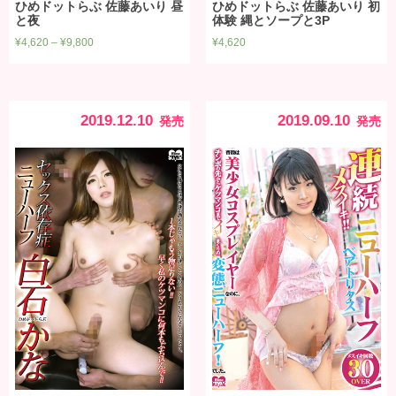
ひめドットらぶ 佐藤あいり 昼
ひめドットらぶ 佐藤あいり 初
と夜
体験 縄とソープと3P
¥
4,620
–
¥
9,800
¥
4,620
2019.12.10
2019.09.10
発売
発売