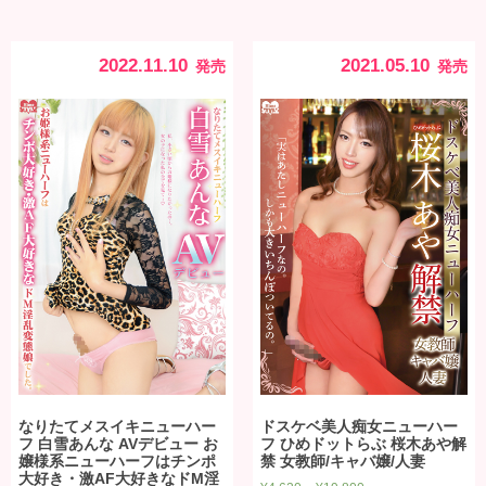
2022.11.10
2021.05.10
発売
発売
なりたてメスイキニューハー
ドスケベ美人痴女ニューハー
フ 白雪あんな AVデビュー お
フ ひめドットらぶ 桜木あや解
嬢様系ニューハーフはチンポ
禁 女教師/キャバ嬢/人妻
大好き・激AF大好きなドM淫